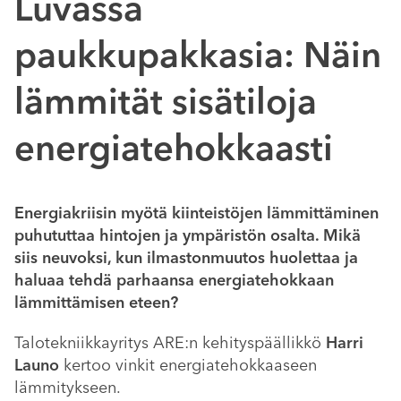
Luvassa
paukkupakkasia: Näin
lämmität sisätiloja
energiatehokkaasti
Energiakriisin myötä kiinteistöjen lämmittäminen
puhututtaa hintojen ja ympäristön osalta. Mikä
siis neuvoksi, kun ilmastonmuutos huolettaa ja
haluaa tehdä parhaansa energiatehokkaan
lämmittämisen eteen?
Talotekniikkayritys ARE:n kehityspäällikkö
Harri
Launo
kertoo vinkit energiatehokkaaseen
lämmitykseen.