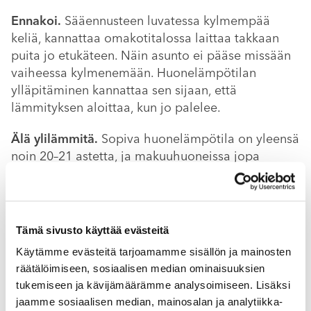
Ennakoi.
Sääennusteen luvatessa kylmempää
keliä, kannattaa omakotitalossa laittaa takkaan
puita jo etukäteen. Näin asunto ei pääse missään
vaiheessa kylmenemään. Huonelämpötilan
ylläpitäminen kannattaa sen sijaan, että
lämmityksen aloittaa, kun jo palelee.
Älä ylilämmitä.
Sopiva huonelämpötila on yleensä
noin 20–21 astetta, ja makuuhuoneissa jopa
hieman alhaisempi lämpötila auttaa nukkumaan
hyvin. Ylilämmittäminen kuormittaa sekä
ympäristöä että kukkaroa.
Tämä sivusto käyttää evästeitä
Sisustus kuntoon.
Huonekalujen sijoittelulla voi
Käytämme evästeitä tarjoamamme sisällön ja mainosten
olla merkittävä vaikutus siihen, miten kylmältä ja
räätälöimiseen, sosiaalisen median ominaisuuksien
vetoisalta huone tuntuu. Esimerkiksi pöytä, verhot
tukemiseen ja kävijämäärämme analysoimiseen. Lisäksi
tai kaappi saattavat estää ilman kiertämisen
jaamme sosiaalisen median, mainosalan ja analytiikka-
patterin tai sen termostaatin luona, eikä lämmitys