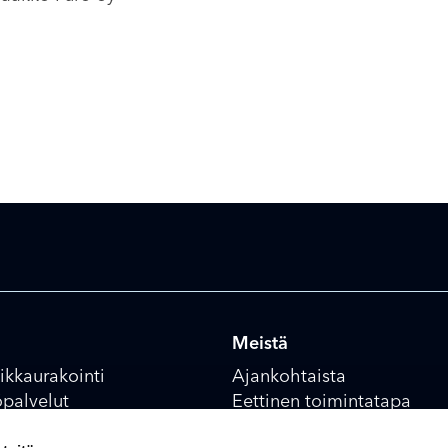
Meistä
ikkaurakointi
Ajankohtaista
öpalvelut
Eettinen toimintatapa
ja asiantuntijapalvelut
Vastuullisuus ja kestävä ke