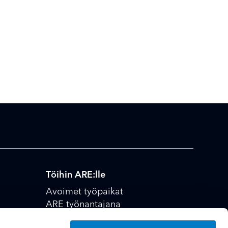
Töihin ARE:lle
Avoimet työpaikat
ARE työnantajana
hitys
Kesä-, harjoittelu- ja