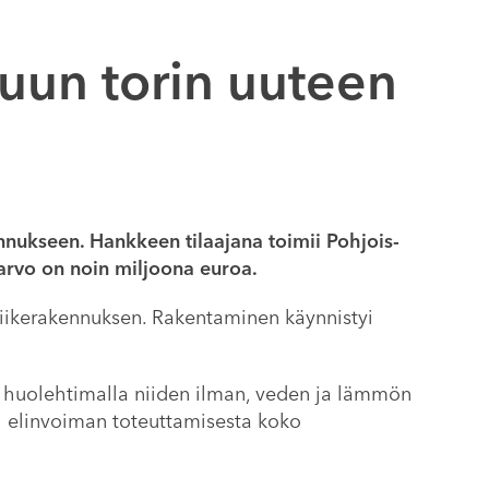
suun torin uuteen
ennukseen. Hankkeen tilaajana toimii Pohjois-
arvo on noin miljoona euroa.
liikerakennuksen. Rakentaminen käynnistyi
a huolehtimalla niiden ilman, veden ja lämmön
i elinvoiman toteuttamisesta koko