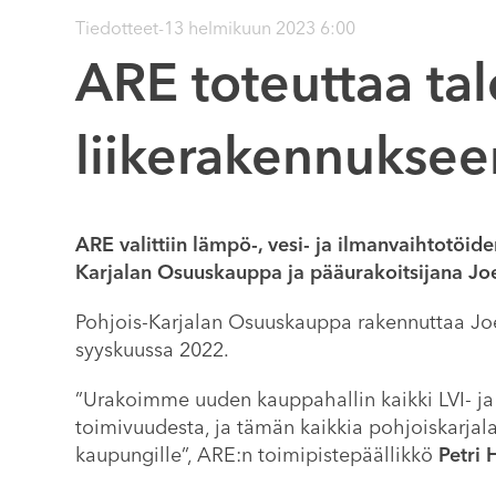
Tiedotteet
-
13 helmikuun 2023 6:00
ARE toteuttaa tal
liikerakennuksee
ARE valittiin lämpö-, vesi- ja ilmanvaihtotöi
Karjalan Osuuskauppa ja pääurakoitsijana Jo
Pohjois-Karjalan Osuuskauppa rakennuttaa Joe
syyskuussa 2022.
”Urakoimme uuden kauppahallin kaikki LVI- ja
toimivuudesta, ja tämän kaikkia pohjoiskarja
kaupungille”, ARE:n toimipistepäällikkö
Petri 