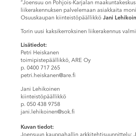
”Joensuu on Pohjois-Karjalan maakuntakeskus 
liikerakennuksen palvelemaan asiakkaita monip
Osuuskaupan kiinteistöpäällikkö
Jani Lehikoi
Torin uusi kaksikerroksinen liikerakennus valm
Lisätiedot:
Petri Heiskanen
toimipistepäällikkö, ARE Oy
p. 0400 717 265
petri.heiskanen@are.fi
Jani Lehikoinen
kiinteistöpäällikkö
p. 050 438 9758
jani.lehikoinen@sok.fi
Kuvan tiedot:
Joensuun kauppahallin arkkitehtisuunnittelu: 