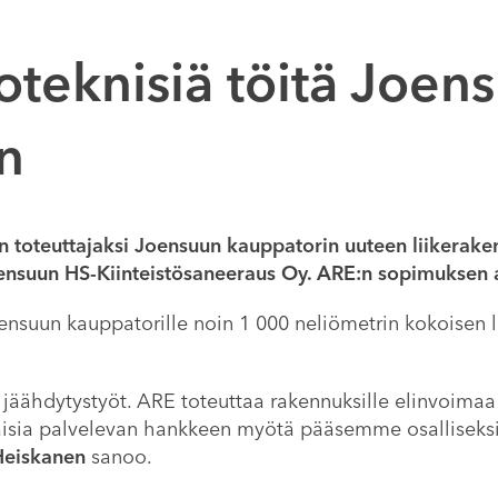
oteknisiä töitä Joen
n
den toteuttajaksi Joensuun kauppatorin uuteen liikerak
ensuun HS-Kiinteistösaneeraus Oy. ARE:n sopimuksen 
nsuun kauppatorille noin 1 000 neliömetrin kokoisen 
 jäähdytystyöt. ARE toteuttaa rakennuksille elinvoima
laisia palvelevan hankkeen myötä pääsemme osalliseks
Heiskanen
sanoo.