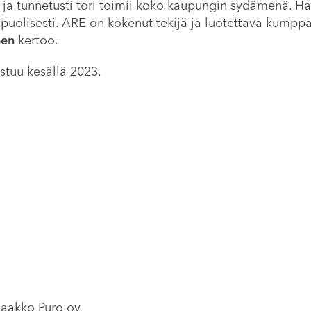
ja tunnetusti tori toimii koko kaupungin sydämenä. H
uolisesti. ARE on kokenut tekijä ja luotettava kumppani
nen
kertoo.
istuu kesällä 2023.
Jaakko Puro oy