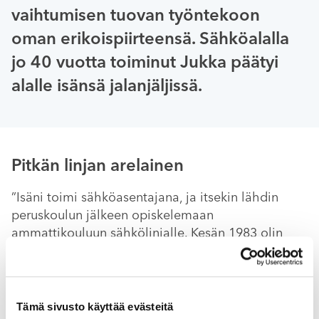
vaihtumisen tuovan työntekoon
oman erikoispiirteensä. Sähköalalla
jo 40 vuotta toiminut Jukka päätyi
alalle isänsä jalanjäljissä.
Pitkän linjan arelainen
”Isäni toimi sähköasentajana, ja itsekin lähdin
peruskoulun jälkeen opiskelemaan
ammattikouluun sähkölinjalle. Kesän 1983 olin
harjoittelijana kesätöissä Hankkijalla, ja
seuraavana vuonna valmistuttuani aloitin samassa
yrityksessä sähköalan tehtävissä. Noihin 90-luvun
työvuosiin sisältyy myös ensikosketus silloiseen
Tämä sivusto käyttää evästeitä