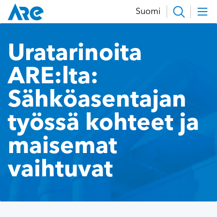
Hyppää
Suomi
sisältöön
Uratarinoita
ARE:lta:
Sähköasentajan
työssä kohteet ja
maisemat
vaihtuvat