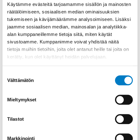
ARE:en, kun toimin Kaipolan paperitehtaan
Käytämme evästeitä tarjoamamme sisällön ja mainosten
urakassa niin sanottuna lainamiehenä. Silloin ARE
räätälöimiseen, sosiaalisen median ominaisuuksien
toimi palkanmaksajanani ensimmäistä kertaa.”
tukemiseen ja kävijämäärämme analysoimiseen. Lisäksi
jaamme sosiaalisen median, mainosalan ja analytiikka-
”Ensimmäinen työnantajani päätyi konkurssiin, ja
alan kumppaneillemme tietoja siitä, miten käytät
siirryin vasta perustetun Suomen Sähkötalon
sivustoamme. Kumppanimme voivat yhdistää näitä
kautta Tekmannille vuonna 1993. Lemminkäisen
tietoja muihin tietoihin, joita olet antanut heille tai joita on
yritysoston myötä minusta tuli arelainen”, Jukka
kerätty, kun olet käyttänyt heidän palvelujaan.
kertoo.
Suostumuksen
Välttämätön
valinta
Vaikka sähköala on säilynyt samanlaisena, on
joitain muutoksiakin vuosien aikana tullut.
Mieltymykset
”Itse sähköasentajan työ on edelleen sitä samaa
Tilastot
käsillä tekemistä, eli johtoa vedetään katonrajassa
aivan kuten ennenkin. Uusia juttuja on kuitenkin
tullut lisää, kuten tekniikkaa ja erilaisia
Markkinointi